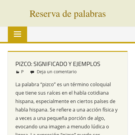
Saltar
Reserva de palabras
al
contenido
Palabras
en
vías
de
extinción
PIZCO: SIGNIFICADO Y EJEMPLOS
de
P
Redacción
Deja un comentario
todo
el
La palabra “pizco” es un término coloquial
mundo
que tiene sus raíces en el habla cotidiana
hispana, especialmente en ciertos países de
habla hispana. Se refiere a una acción física y
a veces a una pequeña porción de algo,
evocando una imagen a menudo lúdica o
ligera. La expresión “pizco” puede ser