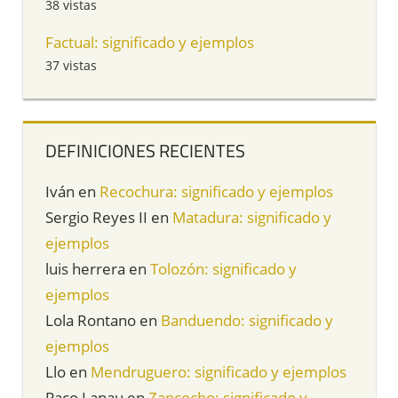
38 vistas
Factual: significado y ejemplos
37 vistas
DEFINICIONES RECIENTES
Iván
en
Recochura: significado y ejemplos
Sergio Reyes II
en
Matadura: significado y
ejemplos
luis herrera
en
Tolozón: significado y
ejemplos
Lola Rontano
en
Banduendo: significado y
ejemplos
Llo
en
Mendruguero: significado y ejemplos
Paco Lanau
en
Zancocho: significado y