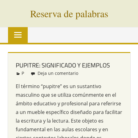
Saltar
Reserva de palabras
al
contenido
Palabras
en
vías
de
extinción
PUPITRE: SIGNIFICADO Y EJEMPLOS
de
P
Redacción
Deja un comentario
todo
el
El término “pupitre” es un sustantivo
mundo
masculino que se utiliza comúnmente en el
ámbito educativo y profesional para referirse
a un mueble específico diseñado para facilitar
la escritura y la lectura. Este objeto es
fundamental en las aulas escolares y en
ciertos contextos laborales donde es