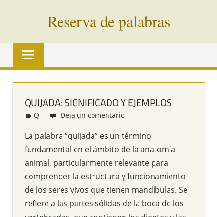
Saltar
Reserva de palabras
al
contenido
Palabras
en
vías
de
extinción
QUIJADA: SIGNIFICADO Y EJEMPLOS
de
Q
Redacción
Deja un comentario
todo
el
La palabra “quijada” es un término
mundo
fundamental en el ámbito de la anatomía
animal, particularmente relevante para
comprender la estructura y funcionamiento
de los seres vivos que tienen mandíbulas. Se
refiere a las partes sólidas de la boca de los
vertebrados, que contienen los dientes y las