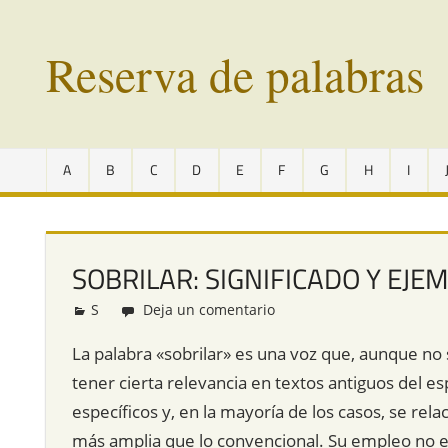
Saltar
al
Reserva de palabras
contenido
Palabras
en
A
B
C
D
E
F
G
H
I
vías
de
extinción
de
SOBRILAR: SIGNIFICADO Y EJE
todo
el
S
Redacción
Deja un comentario
mundo
La palabra «sobrilar» es una voz que, aunque no 
tener cierta relevancia en textos antiguos del e
específicos y, en la mayoría de los casos, se rel
más amplia que lo convencional. Su empleo no e