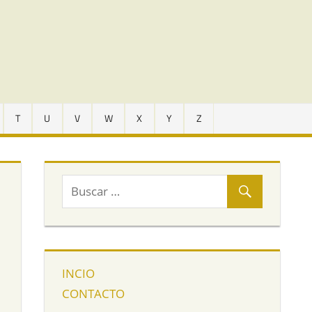
T
U
V
W
X
Y
Z
INCIO
CONTACTO