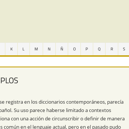
J
K
L
M
N
Ñ
O
P
Q
R
S
MPLOS
se registra en los diccionarios contemporáneos, parecía
spañol. Su uso parece haberse limitado a contextos
aciona con una acción de circunscribir o definir de manera
s común en el lenguaje actual, pero en el pasado pudo