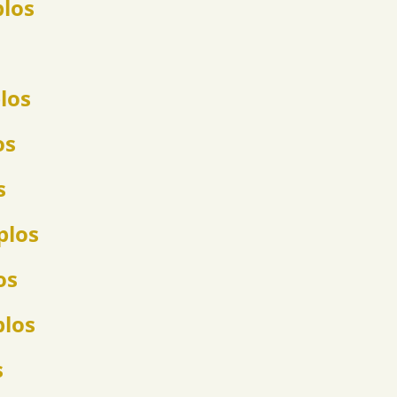
plos
los
os
s
plos
os
plos
s