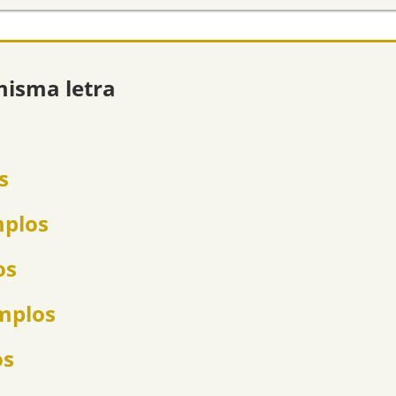
misma letra
s
mplos
os
emplos
os