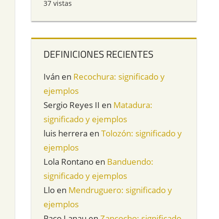
37 vistas
DEFINICIONES RECIENTES
Iván
en
Recochura: significado y
ejemplos
Sergio Reyes II
en
Matadura:
significado y ejemplos
luis herrera
en
Tolozón: significado y
ejemplos
Lola Rontano
en
Banduendo:
significado y ejemplos
Llo
en
Mendruguero: significado y
ejemplos
Paco Lanau
en
Zancocho: significado