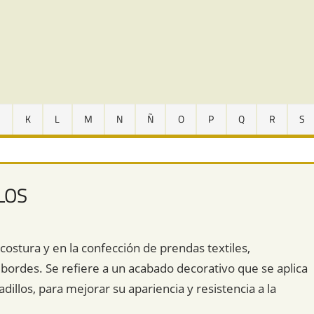
J
K
L
M
N
Ñ
O
P
Q
R
S
LOS
 costura y en la confección de prendas textiles,
 bordes. Se refiere a un acabado decorativo que se aplica
dillos, para mejorar su apariencia y resistencia a la