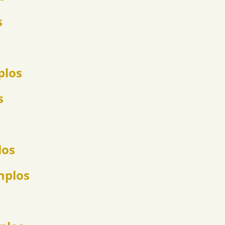
s
plos
s
los
mplos
s