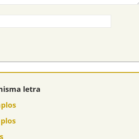
misma letra
mplos
mplos
s