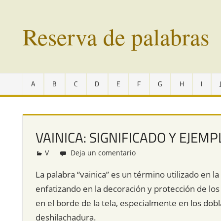
Saltar
al
Reserva de palabras
contenido
Palabras
en
A
B
C
D
E
F
G
H
I
vías
de
extinción
de
VAINICA: SIGNIFICADO Y EJEMP
todo
el
V
Redacción
Deja un comentario
mundo
La palabra “vainica” es un término utilizado en la
enfatizando en la decoración y protección de los
en el borde de la tela, especialmente en los dobla
deshilachadura.