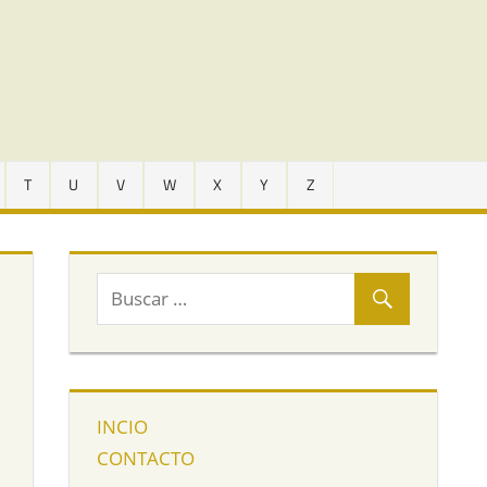
T
U
V
W
X
Y
Z
INCIO
CONTACTO