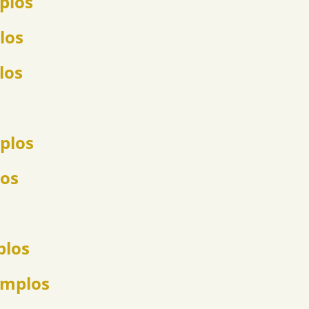
mplos
los
los
mplos
los
plos
jemplos