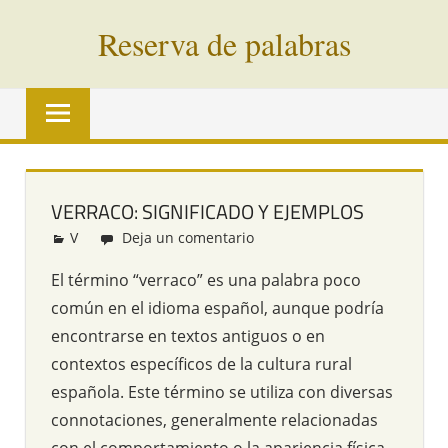
Saltar
Reserva de palabras
al
contenido
Palabras
en
vías
de
extinción
VERRACO: SIGNIFICADO Y EJEMPLOS
de
V
Redacción
Deja un comentario
todo
el
El término “verraco” es una palabra poco
mundo
común en el idioma español, aunque podría
encontrarse en textos antiguos o en
contextos específicos de la cultura rural
española. Este término se utiliza con diversas
connotaciones, generalmente relacionadas
con el comportamiento o la apariencia física,