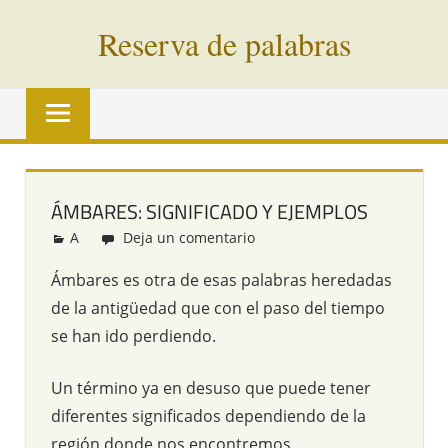
Saltar
Reserva de palabras
al
contenido
Palabras
en
vías
de
extinción
ÁMBARES: SIGNIFICADO Y EJEMPLOS
de
A
Redacción
Deja un comentario
todo
el
Ámbares es otra de esas palabras heredadas
mundo
de la antigüedad que con el paso del tiempo
se han ido perdiendo.
Un término ya en desuso que puede tener
diferentes significados dependiendo de la
región donde nos encontremos.