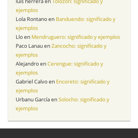
luis herrera
en
Tolozón: significado y
ejemplos
Lola Rontano
en
Banduendo: significado y
ejemplos
Llo
en
Mendruguero: significado y ejemplos
Paco Lanau
en
Zancocho: significado y
ejemplos
Alejandro
en
Cerengue: significado y
ejemplos
Gabriel Calvo
en
Encoreto: significado y
ejemplos
Urbanu García
en
Solocho: significado y
ejemplos