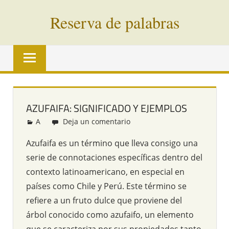
Saltar
Reserva de palabras
al
contenido
Palabras
en
vías
de
extinción
AZUFAIFA: SIGNIFICADO Y EJEMPLOS
de
A
Redacción
Deja un comentario
todo
el
Azufaifa es un término que lleva consigo una
mundo
serie de connotaciones específicas dentro del
contexto latinoamericano, en especial en
países como Chile y Perú. Este término se
refiere a un fruto dulce que proviene del
árbol conocido como azufaifo, un elemento
que se caracteriza por sus propiedades tanto