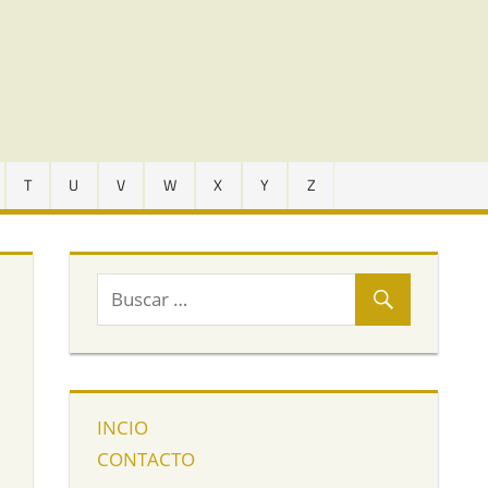
T
U
V
W
X
Y
Z
INCIO
CONTACTO