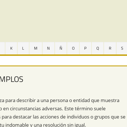
J
K
L
M
N
Ñ
O
P
Q
R
S
EMPLOS
iza para describir a una persona o entidad que muestra
o en circunstancias adversas. Este término suele
s para destacar las acciones de individuos o grupos que se
tu indomable y una resolución sin igual.