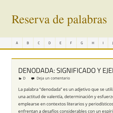
Saltar
al
Reserva de palabras
contenido
Palabras
en
A
B
C
D
E
F
G
H
I
vías
de
extinción
de
DENODADA: SIGNIFICADO Y EJ
todo
el
D
Redacción
Deja un comentario
mundo
La palabra “denodada” es un adjetivo que se util
una actitud de valentía, determinación y esfuerz
emplearse en contextos literarios y periodístico
enfrentan a desafíos considerables con un espíri