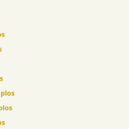
os
s
s
mplos
plos
os