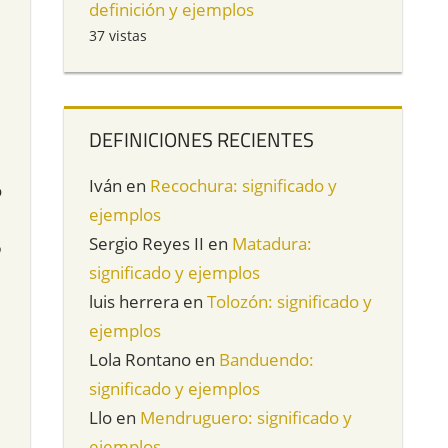
definición y ejemplos
37 vistas
DEFINICIONES RECIENTES
Iván
en
Recochura: significado y
o
ejemplos
Sergio Reyes II
en
Matadura:
o
significado y ejemplos
luis herrera
en
Tolozón: significado y
ejemplos
Lola Rontano
en
Banduendo:
significado y ejemplos
Llo
en
Mendruguero: significado y
ejemplos