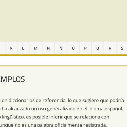
J
K
L
M
N
Ñ
O
P
Q
R
S
JEMPLOS
en diccionarios de referencia, lo que sugiere que podría
 ha alcanzado un uso generalizado en el idioma español.
lingüístico, es posible inferir que se relaciona con
unque no es una palabra oficialmente registrada,