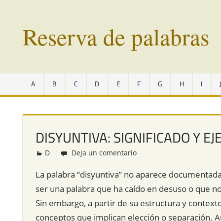
Saltar
al
Reserva de palabras
contenido
Palabras
en
A
B
C
D
E
F
G
H
I
vías
de
extinción
de
DISYUNTIVA: SIGNIFICADO Y E
todo
el
D
Redacción
Deja un comentario
mundo
La palabra “disyuntiva” no aparece documentada 
ser una palabra que ha caído en desuso o que no
Sin embargo, a partir de su estructura y contexto 
conceptos que implican elección o separación. A