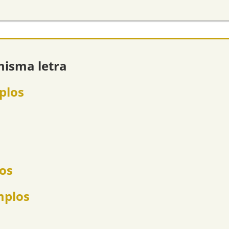
misma letra
plos
los
mplos