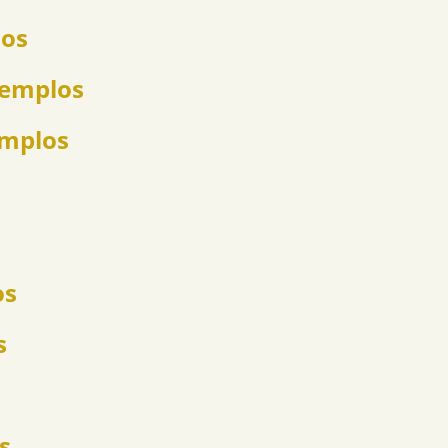
los
jemplos
emplos
os
s
s