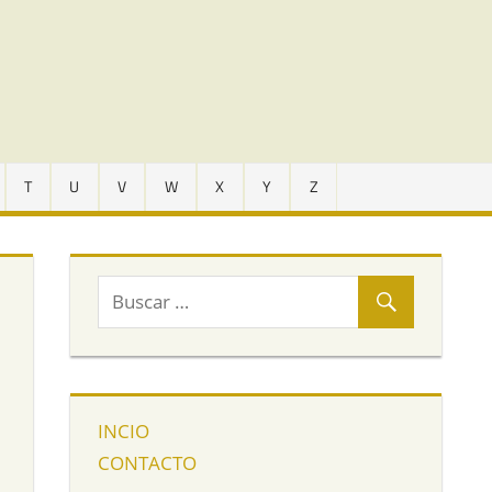
T
U
V
W
X
Y
Z
INCIO
CONTACTO