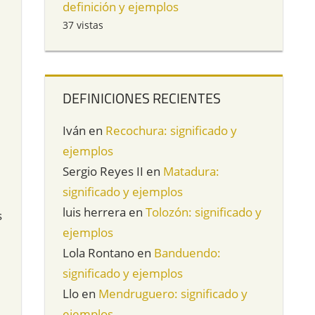
definición y ejemplos
37 vistas
DEFINICIONES RECIENTES
Iván
en
Recochura: significado y
ejemplos
Sergio Reyes II
en
Matadura:
significado y ejemplos
luis herrera
en
Tolozón: significado y
s
ejemplos
Lola Rontano
en
Banduendo:
significado y ejemplos
Llo
en
Mendruguero: significado y
ejemplos