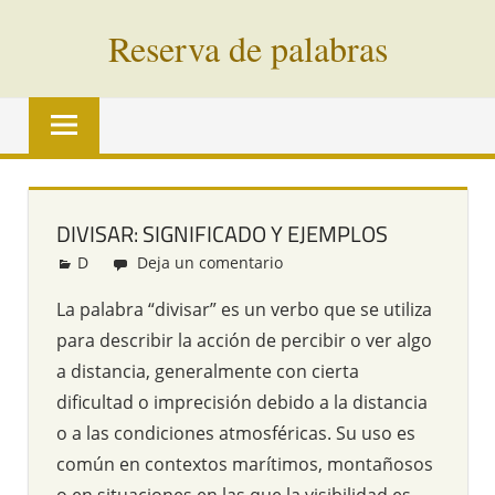
Saltar
Reserva de palabras
al
contenido
Palabras
en
vías
de
extinción
DIVISAR: SIGNIFICADO Y EJEMPLOS
de
D
Redacción
Deja un comentario
todo
el
La palabra “divisar” es un verbo que se utiliza
mundo
para describir la acción de percibir o ver algo
a distancia, generalmente con cierta
dificultad o imprecisión debido a la distancia
o a las condiciones atmosféricas. Su uso es
común en contextos marítimos, montañosos
o en situaciones en las que la visibilidad es