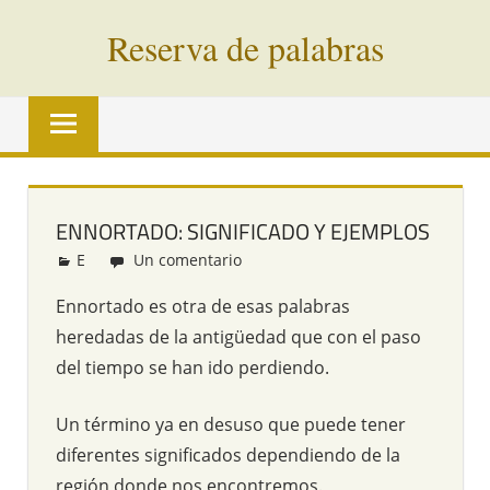
Saltar
Reserva de palabras
al
contenido
Palabras
en
vías
de
extinción
ENNORTADO: SIGNIFICADO Y EJEMPLOS
de
E
Redacción
Un comentario
todo
el
Ennortado es otra de esas palabras
mundo
heredadas de la antigüedad que con el paso
del tiempo se han ido perdiendo.
Un término ya en desuso que puede tener
diferentes significados dependiendo de la
región donde nos encontremos.