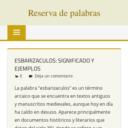
Saltar
Reserva de palabras
al
contenido
Palabras
en
vías
de
extinción
ESBARIZACULOS: SIGNIFICADO Y
de
EJEMPLOS
todo
el
E
Redacción
Deja un comentario
mundo
La palabra “esbarizaculos” es un término
arcaico que se encuentra en textos antiguos
y manuscritos medievales, aunque hoy en día
ha caído en desuso. Aparece principalmente
en documentos históricos y literarios que
datan del siglo XIV, donde se refiere a un