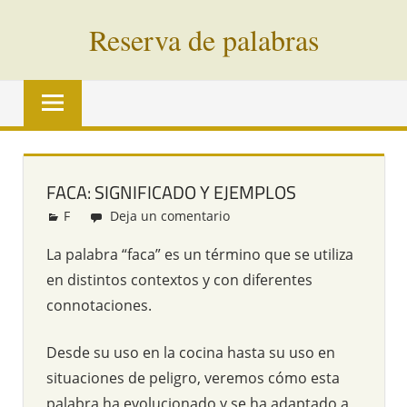
Saltar
Reserva de palabras
al
contenido
Palabras
en
vías
de
extinción
FACA: SIGNIFICADO Y EJEMPLOS
de
F
Redacción
Deja un comentario
todo
el
La palabra “faca” es un término que se utiliza
mundo
en distintos contextos y con diferentes
connotaciones.
Desde su uso en la cocina hasta su uso en
situaciones de peligro, veremos cómo esta
palabra ha evolucionado y se ha adaptado a