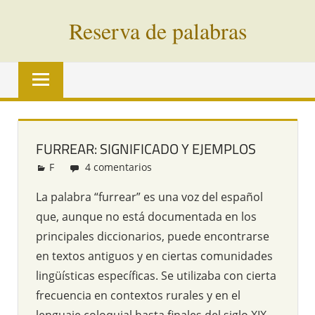
Saltar
Reserva de palabras
al
contenido
Palabras
en
vías
de
extinción
FURREAR: SIGNIFICADO Y EJEMPLOS
de
F
Redacción
4 comentarios
todo
el
La palabra “furrear” es una voz del español
mundo
que, aunque no está documentada en los
principales diccionarios, puede encontrarse
en textos antiguos y en ciertas comunidades
lingüísticas específicas. Se utilizaba con cierta
frecuencia en contextos rurales y en el
lenguaje coloquial hasta finales del siglo XIX,