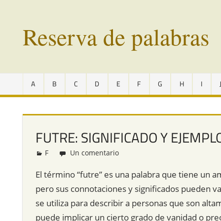
Saltar
al
Reserva de palabras
contenido
Palabras
en
A
B
C
D
E
F
G
H
I
vías
de
extinción
de
FUTRE: SIGNIFICADO Y EJEMPL
todo
el
F
Redacción
Un comentario
mundo
El término “futre” es una palabra que tiene un a
pero sus connotaciones y significados pueden var
se utiliza para describir a personas que son alt
puede implicar un cierto grado de vanidad o pre