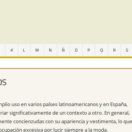
J
K
L
M
N
Ñ
O
P
Q
R
S
OS
mplio uso en varios países latinoamericanos y en España,
iar significativamente de un contexto a otro. En general,
amente concienzudas con su apariencia y vestimenta, lo qu
ocupación excesiva por lucir siempre a la moda.