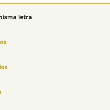
misma letra
los
los
s