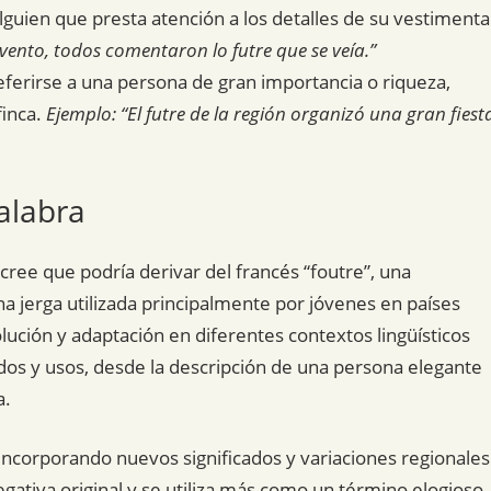
alguien que presta atención a los detalles de su vestimenta
vento, todos comentaron lo futre que se veía.”
referirse a una persona de gran importancia o riqueza,
finca.
Ejemplo: “El futre de la región organizó una gran fiest
alabra
 cree que podría derivar del francés “foutre”, una
 jerga utilizada principalmente por jóvenes en países
ución y adaptación en diferentes contextos lingüísticos
ados y usos, desde la descripción de una persona elegante
a.
incorporando nuevos significados y variaciones regionales
gativa original y se utiliza más como un término elogioso