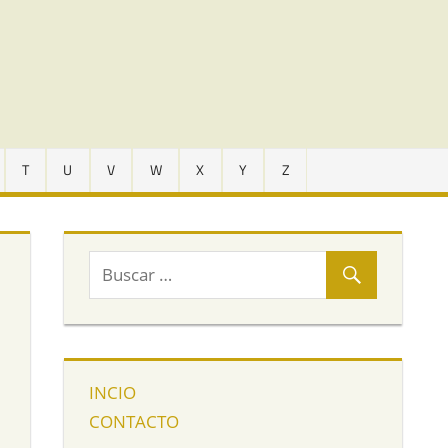
T
U
V
W
X
Y
Z
INCIO
e
CONTACTO