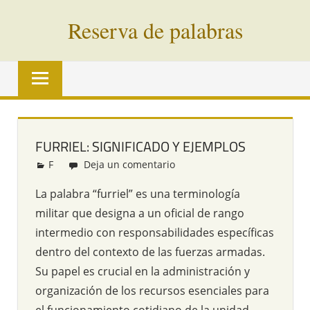
Saltar
Reserva de palabras
al
contenido
Palabras
en
vías
de
extinción
FURRIEL: SIGNIFICADO Y EJEMPLOS
de
F
Redacción
Deja un comentario
todo
el
La palabra “furriel” es una terminología
mundo
militar que designa a un oficial de rango
intermedio con responsabilidades específicas
dentro del contexto de las fuerzas armadas.
Su papel es crucial en la administración y
organización de los recursos esenciales para
el funcionamiento cotidiano de la unidad