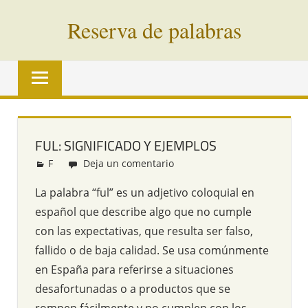
Saltar
Reserva de palabras
al
contenido
Palabras
en
vías
de
extinción
FUL: SIGNIFICADO Y EJEMPLOS
de
F
Redacción
Deja un comentario
todo
el
La palabra “ful” es un adjetivo coloquial en
mundo
español que describe algo que no cumple
con las expectativas, que resulta ser falso,
fallido o de baja calidad. Se usa comúnmente
en España para referirse a situaciones
desafortunadas o a productos que se
rompen fácilmente y no cumplen con los