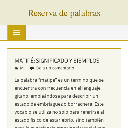
Saltar
Reserva de palabras
al
contenido
Palabras
en
vías
de
extinción
MATIPÉ: SIGNIFICADO Y EJEMPLOS
de
M
Redacción
Deja un comentario
todo
el
La palabra “matipe” es un término que se
mundo
encuentra con frecuencia en el lenguaje
gitano, empleándose para describir un
estado de embriaguez o borrachera. Este
vocablo se utiliza no solo para referirse al
estado físico de estar ebrio, sino también
para la experiencia emocional y social que