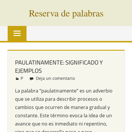
Saltar
Reserva de palabras
al
contenido
Palabras
en
vías
de
extinción
PAULATINAMENTE: SIGNIFICADO Y
de
EJEMPLOS
todo
el
P
Redacción
Deja un comentario
mundo
La palabra “paulatinamente” es un adverbio
que se utiliza para describir procesos o
cambios que ocurren de manera gradual y
constante. Este término evoca la idea de un
avance que no es inmediato ni repentino,
sino que se desarrolla paso a paso,