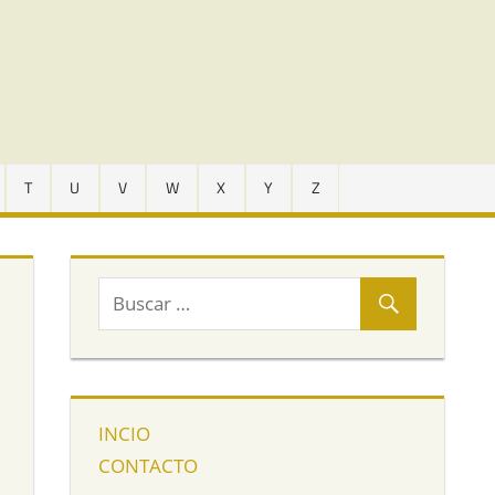
T
U
V
W
X
Y
Z
INCIO
CONTACTO