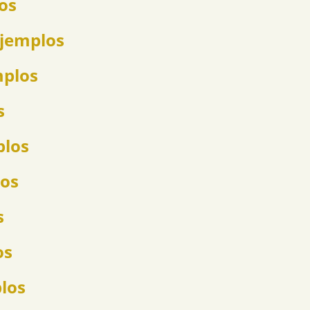
los
ejemplos
mplos
s
plos
los
s
os
plos