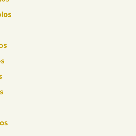
plos
os
os
s
s
los