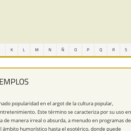
J
K
L
M
N
Ñ
O
P
Q
R
S
JEMPLOS
ado popularidad en el argot de la cultura popular,
tretenimiento. Este término se caracteriza por su uso en
ma de manera irreal o absurda, a menudo en programas de
el ámbito humorístico hasta el esotérico, donde puede