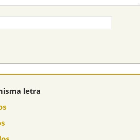
misma letra
os
os
los