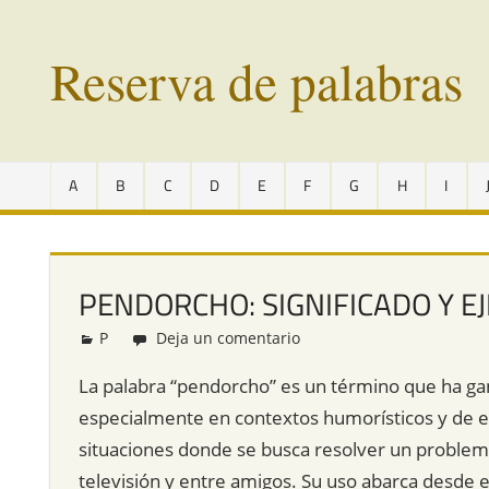
Saltar
al
Reserva de palabras
contenido
Palabras
en
A
B
C
D
E
F
G
H
I
vías
de
extinción
de
PENDORCHO: SIGNIFICADO Y E
todo
el
P
Redacción
Deja un comentario
mundo
La palabra “pendorcho” es un término que ha gan
especialmente en contextos humorísticos y de en
situaciones donde se busca resolver un proble
televisión y entre amigos. Su uso abarca desde 