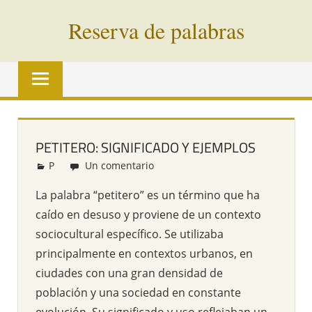
Saltar
Reserva de palabras
al
contenido
Palabras
en
vías
de
extinción
PETITERO: SIGNIFICADO Y EJEMPLOS
de
P
Redacción
Un comentario
todo
el
La palabra “petitero” es un término que ha
mundo
caído en desuso y proviene de un contexto
sociocultural específico. Se utilizaba
principalmente en contextos urbanos, en
ciudades con una gran densidad de
población y una sociedad en constante
evolución. Su significado y uso reflejaban un