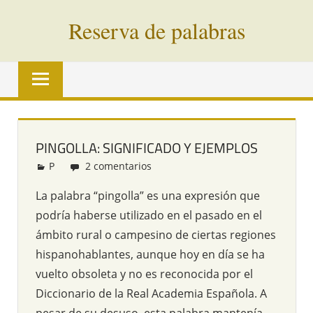
Saltar
Reserva de palabras
al
contenido
Palabras
en
vías
de
extinción
PINGOLLA: SIGNIFICADO Y EJEMPLOS
de
P
Redacción
2 comentarios
todo
el
La palabra “pingolla” es una expresión que
mundo
podría haberse utilizado en el pasado en el
ámbito rural o campesino de ciertas regiones
hispanohablantes, aunque hoy en día se ha
vuelto obsoleta y no es reconocida por el
Diccionario de la Real Academia Española. A
pesar de su desuso, esta palabra mantenía