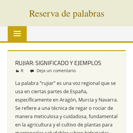
Saltar
Reserva de palabras
al
contenido
Palabras
en
vías
de
extinción
RUJIAR: SIGNIFICADO Y EJEMPLOS
de
R
Redacción
Deja un comentario
todo
el
La palabra “rujiar” es una voz regional que se
mundo
usa en ciertas partes de España,
específicamente en Aragón, Murcia y Navarra.
Se refiere a una técnica de regar o rociar de
manera meticulosa y cuidadosa, fundamental
en la agricultura y el cultivo de plantas para
mantenerlas saludables y bien hidratadas.