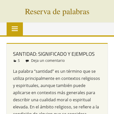
Saltar
Reserva de palabras
al
contenido
Palabras
en
vías
de
extinción
SANTIDAD: SIGNIFICADO Y EJEMPLOS
de
S
Redacción
Deja un comentario
todo
el
La palabra “santidad” es un término que se
mundo
utiliza principalmente en contextos religiosos
y espirituales, aunque también puede
aplicarse en contextos más generales para
describir una cualidad moral o espiritual
elevada. En el ámbito religioso, se refiere a la
condición de alguien que se considera