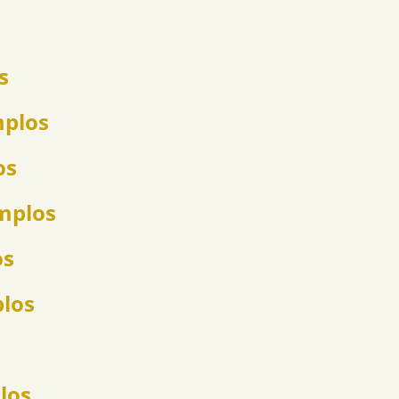
s
mplos
os
emplos
os
plos
los