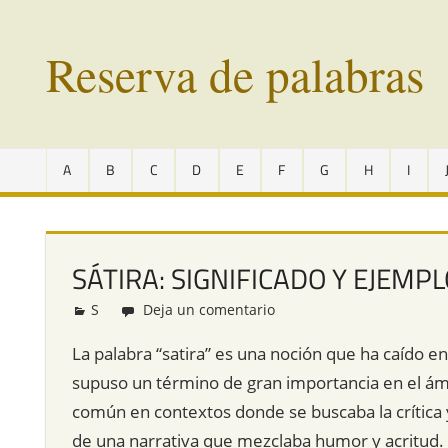
Saltar
al
Reserva de palabras
contenido
Palabras
en
A
B
C
D
E
F
G
H
I
vías
de
extinción
de
SÁTIRA: SIGNIFICADO Y EJEMP
todo
el
S
Redacción
Deja un comentario
mundo
La palabra “satira” es una noción que ha caído en 
supuso un término de gran importancia en el ámbi
común en contextos donde se buscaba la crítica y e
de una narrativa que mezclaba humor y acritud. 