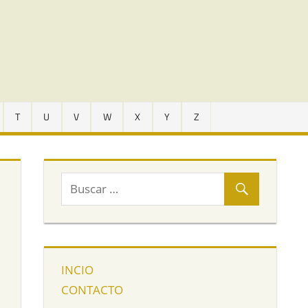
T
U
V
W
X
Y
Z
INCIO
CONTACTO