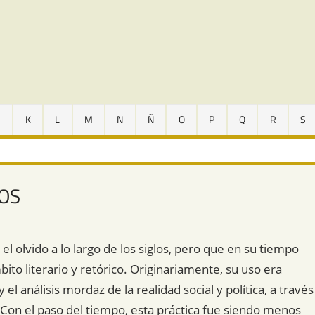
J
K
L
M
N
Ñ
O
P
Q
R
S
LOS
el olvido a lo largo de los siglos, pero que en su tiempo
to literario y retórico. Originariamente, su uso era
l análisis mordaz de la realidad social y política, a través
Con el paso del tiempo, esta práctica fue siendo menos