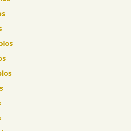
os
s
plos
os
plos
s
s
s