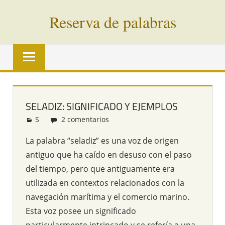
Saltar
Reserva de palabras
al
contenido
Palabras
en
vías
de
extinción
SELADIZ: SIGNIFICADO Y EJEMPLOS
de
S
Redacción
2 comentarios
todo
el
La palabra “seladiz” es una voz de origen
mundo
antiguo que ha caído en desuso con el paso
del tiempo, pero que antiguamente era
utilizada en contextos relacionados con la
navegación marítima y el comercio marino.
Esta voz posee un significado
particularmente intrincado y se refería a una