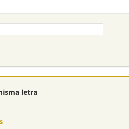
misma letra
s