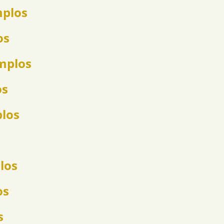
mplos
os
emplos
os
plos
los
os
s