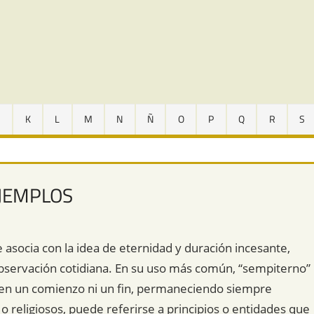
J
K
L
M
N
Ñ
O
P
Q
R
S
EJEMPLOS
asocia con la idea de eternidad y duración incesante,
observación cotidiana. En su uso más común, “sempiterno”
nen un comienzo ni un fin, permaneciendo siempre
o religiosos, puede referirse a principios o entidades que