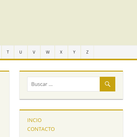
T
U
V
W
X
Y
Z
INCIO
CONTACTO