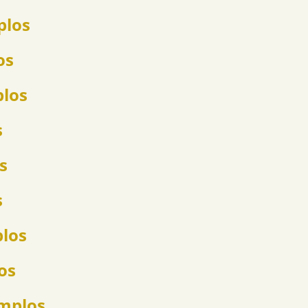
plos
os
plos
s
s
s
plos
os
emplos