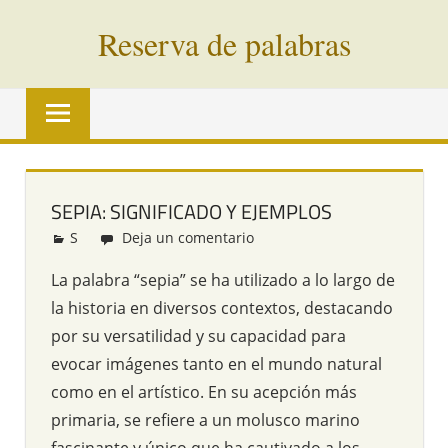
Saltar
Reserva de palabras
al
contenido
Palabras
en
vías
de
extinción
SEPIA: SIGNIFICADO Y EJEMPLOS
de
S
Redacción
Deja un comentario
todo
el
La palabra “sepia” se ha utilizado a lo largo de
mundo
la historia en diversos contextos, destacando
por su versatilidad y su capacidad para
evocar imágenes tanto en el mundo natural
como en el artístico. En su acepción más
primaria, se refiere a un molusco marino
fascinante y único que ha cautivado a los