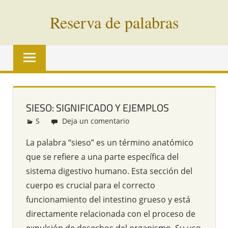
Saltar
Reserva de palabras
al
contenido
Palabras
en
vías
de
extinción
SIESO: SIGNIFICADO Y EJEMPLOS
de
S
Redacción
Deja un comentario
todo
el
La palabra “sieso” es un término anatómico
mundo
que se refiere a una parte específica del
sistema digestivo humano. Esta sección del
cuerpo es crucial para el correcto
funcionamiento del intestino grueso y está
directamente relacionada con el proceso de
expulsión de desechos del organismo. Su uso