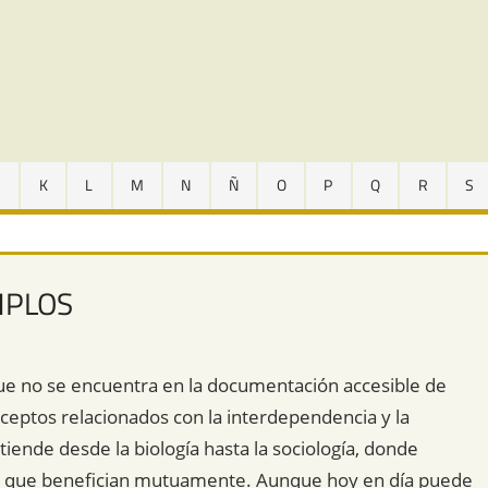
J
K
L
M
N
Ñ
O
P
Q
R
S
MPLOS
que no se encuentra en la documentación accesible de
eptos relacionados con la interdependencia y la
iende desde la biología hasta la sociología, donde
es que benefician mutuamente. Aunque hoy en día puede