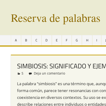
Saltar
al
Reserva de palabras
contenido
Palabras
en
A
B
C
D
E
F
G
H
I
vías
de
extinción
de
SIMBIOSIS: SIGNIFICADO Y EJE
todo
el
S
Redacción
Deja un comentario
mundo
La palabra “simbiosis” es una término que, aun
forma común, parece tener resonancias con conc
coexistencia en diversos contextos. Su uso se ext
describe relaciones entre individuos o entidad