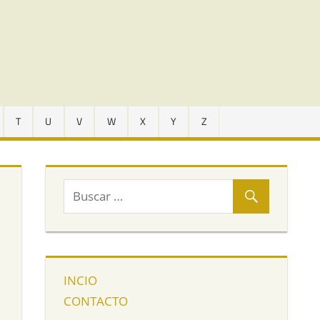
T
U
V
W
X
Y
Z
INCIO
CONTACTO