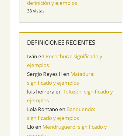
definición y ejemplos
38 vistas
DEFINICIONES RECIENTES
Iván
en
Recochura: significado y
ejemplos
Sergio Reyes II
en
Matadura:
significado y ejemplos
luis herrera
en
Tolozón: significado y
l
ejemplos
Lola Rontano
en
Banduendo:
significado y ejemplos
Llo
en
Mendruguero: significado y
ejemplos