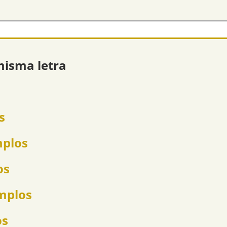
misma letra
s
mplos
os
emplos
os