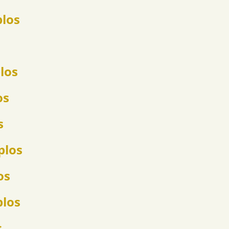
plos
los
os
s
plos
os
plos
s