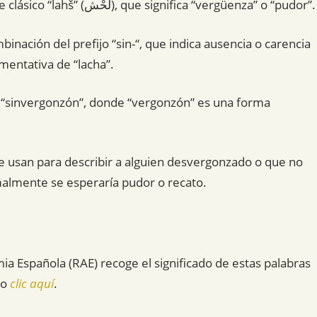
hispánico “lahšà”, que a su vez proviene del árabe clásico “lahš” (لَحْش), que significa “vergüenza” o “pudor”.
binación del prefijo “sin-“, que indica ausencia o carencia
mentativa de “lacha”.
de “sinvergonzón”, donde “vergonzón” es una forma
e usan para describir a alguien desvergonzado o que no
malmente se esperaría pudor o recato.
mia Española (RAE) recoge el significado de estas palabras
do
clic aquí
.