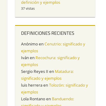
definición y ejemplos
37 vistas
DEFINICIONES RECIENTES
Anónimo
en
Cenutrio: significado y
ejemplos
Iván
en
Recochura: significado y
ejemplos
Sergio Reyes II
en
Matadura:
significado y ejemplos
luis herrera
en
Tolozón: significado y
ejemplos
Lola Rontano
en
Banduendo:
significado y ejemplos