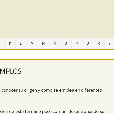
J
K
L
M
N
Ñ
O
P
Q
R
S
EMPLOS
ga conocer su origen y cómo se emplea en diferentes
olución de este término poco común, desentrañando su