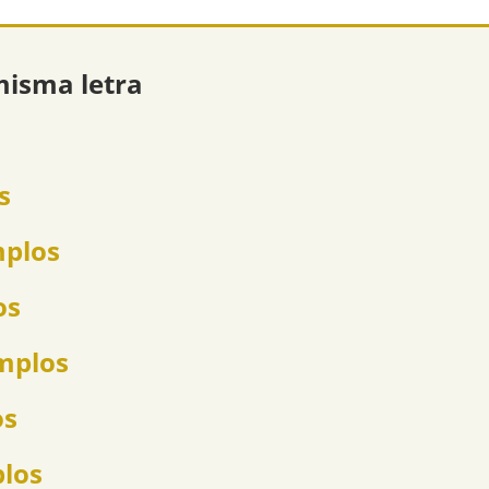
misma letra
s
mplos
os
emplos
os
plos