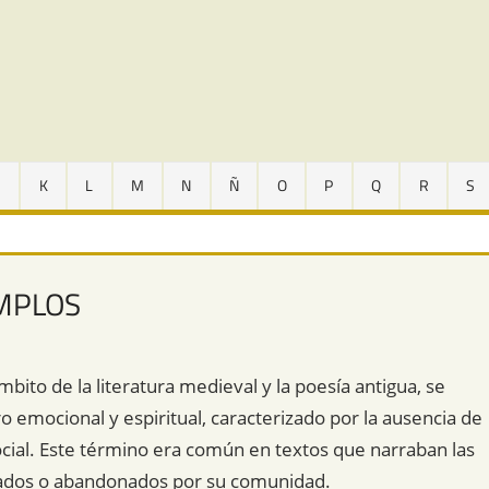
J
K
L
M
N
Ñ
O
P
Q
R
S
EMPLOS
bito de la literatura medieval y la poesía antigua, se
o emocional y espiritual, caracterizado por la ausencia de
social. Este término era común en textos que narraban las
nados o abandonados por su comunidad.