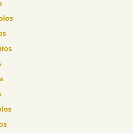
s
plos
os
plos
s
s
s
plos
os