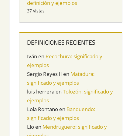
definición y ejemplos
37 vistas
n
DEFINICIONES RECIENTES
Iván
en
Recochura: significado y
ejemplos
Sergio Reyes II
en
Matadura:
significado y ejemplos
luis herrera
en
Tolozón: significado y
ejemplos
Lola Rontano
en
Banduendo:
significado y ejemplos
Llo
en
Mendruguero: significado y
ejemplos