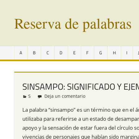
Saltar
al
Reserva de palabras
contenido
Palabras
en
A
B
C
D
E
F
G
H
I
vías
de
extinción
de
SINSAMPO: SIGNIFICADO Y EJ
todo
el
S
Redacción
Deja un comentario
mundo
La palabra “sinsampo” es un término que en el ám
utilizaba para referirse a un estado de desampar
apoyo y la sensación de estar fuera del círculo 
vivencias de personajes que habían sido margi