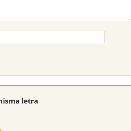
misma letra
s