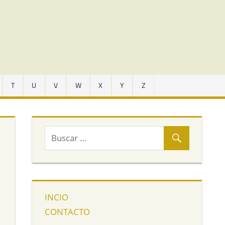
T
U
V
W
X
Y
Z
INCIO
CONTACTO