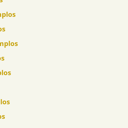
mplos
os
emplos
os
plos
los
os