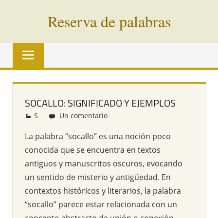
Saltar
Reserva de palabras
al
contenido
Palabras
en
vías
de
extinción
SOCALLO: SIGNIFICADO Y EJEMPLOS
de
S
Redacción
Un comentario
todo
el
La palabra “socallo” es una noción poco
mundo
conocida que se encuentra en textos
antiguos y manuscritos oscuros, evocando
un sentido de misterio y antigüedad. En
contextos históricos y literarios, la palabra
“socallo” parece estar relacionada con un
concepto abstracto de unión o conexión,