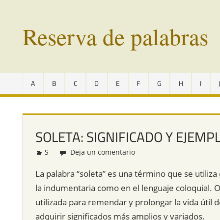
Saltar
al
Reserva de palabras
contenido
Palabras
en
A
B
C
D
E
F
G
H
I
vías
de
extinción
de
SOLETA: SIGNIFICADO Y EJEMP
todo
el
S
Redacción
Deja un comentario
mundo
La palabra “soleta” es una término que se utiliza
la indumentaria como en el lenguaje coloquial. O
utilizada para remendar y prolongar la vida útil 
adquirir significados más amplios y variados.