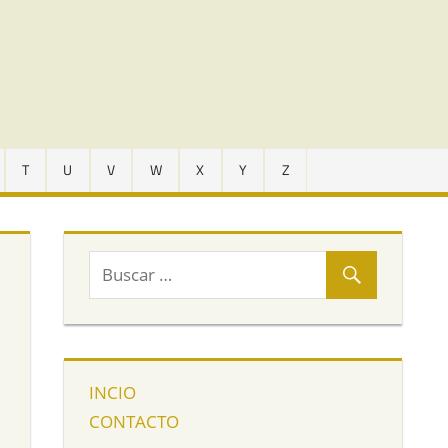
T
U
V
W
X
Y
Z
INCIO
CONTACTO