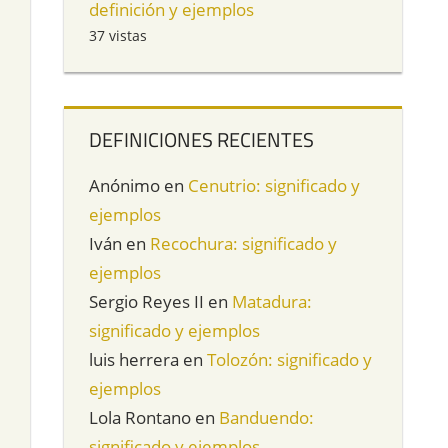
definición y ejemplos
37 vistas
DEFINICIONES RECIENTES
Anónimo
en
Cenutrio: significado y
ejemplos
Iván
en
Recochura: significado y
ejemplos
Sergio Reyes II
en
Matadura:
significado y ejemplos
luis herrera
en
Tolozón: significado y
ejemplos
Lola Rontano
en
Banduendo:
significado y ejemplos