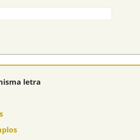
misma letra
s
mplos