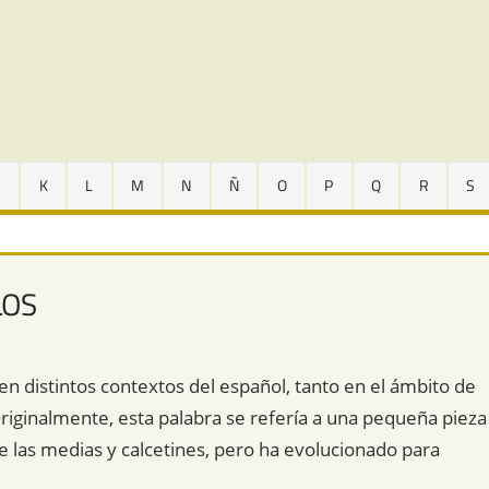
J
K
L
M
N
Ñ
O
P
Q
R
S
LOS
 en distintos contextos del español, tanto en el ámbito de
riginalmente, esta palabra se refería a una pequeña pieza
de las medias y calcetines, pero ha evolucionado para