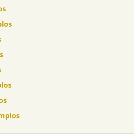
os
plos
s
s
s
plos
os
emplos