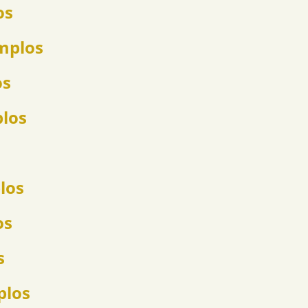
os
emplos
os
plos
los
os
s
plos