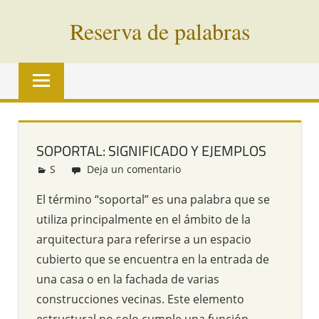
Saltar
Reserva de palabras
al
contenido
Palabras
en
vías
de
extinción
SOPORTAL: SIGNIFICADO Y EJEMPLOS
de
S
Redacción
Deja un comentario
todo
el
El término “soportal” es una palabra que se
mundo
utiliza principalmente en el ámbito de la
arquitectura para referirse a un espacio
cubierto que se encuentra en la entrada de
una casa o en la fachada de varias
construcciones vecinas. Este elemento
estructural no solo cumple una función