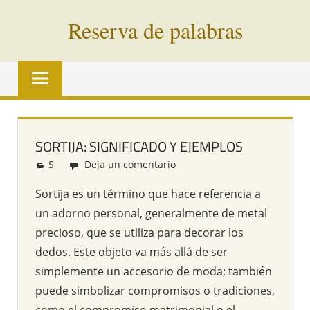
Saltar
Reserva de palabras
al
contenido
Palabras
en
vías
de
extinción
SORTIJA: SIGNIFICADO Y EJEMPLOS
de
S
Redacción
Deja un comentario
todo
el
Sortija es un término que hace referencia a
mundo
un adorno personal, generalmente de metal
precioso, que se utiliza para decorar los
dedos. Este objeto va más allá de ser
simplemente un accesorio de moda; también
puede simbolizar compromisos o tradiciones,
como el compromiso matrimonial o el