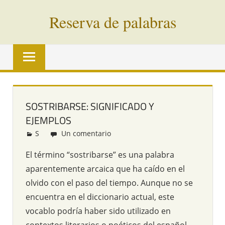
Saltar
Reserva de palabras
al
contenido
Palabras
en
vías
de
extinción
SOSTRIBARSE: SIGNIFICADO Y
de
EJEMPLOS
todo
el
S
Redacción
Un comentario
mundo
El término “sostribarse” es una palabra
aparentemente arcaica que ha caído en el
olvido con el paso del tiempo. Aunque no se
encuentra en el diccionario actual, este
vocablo podría haber sido utilizado en
contextos literarios o poéticos del español