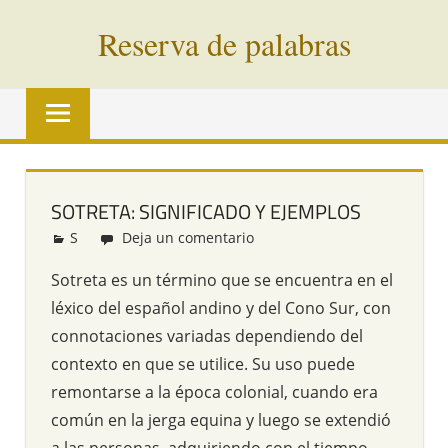
Saltar
Reserva de palabras
al
contenido
Palabras
en
vías
de
extinción
SOTRETA: SIGNIFICADO Y EJEMPLOS
de
S
Redacción
Deja un comentario
todo
el
Sotreta es un término que se encuentra en el
mundo
léxico del español andino y del Cono Sur, con
connotaciones variadas dependiendo del
contexto en que se utilice. Su uso puede
remontarse a la época colonial, cuando era
común en la jerga equina y luego se extendió
a las personas, adquiriendo con el tiempo