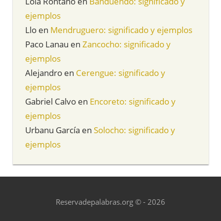
Lola Rontano
en
Banduendo: significado y
ejemplos
Llo
en
Mendruguero: significado y ejemplos
Paco Lanau
en
Zancocho: significado y
ejemplos
Alejandro
en
Cerengue: significado y
ejemplos
Gabriel Calvo
en
Encoreto: significado y
ejemplos
Urbanu García
en
Solocho: significado y
ejemplos
Reservadepalabras.org © - 2026