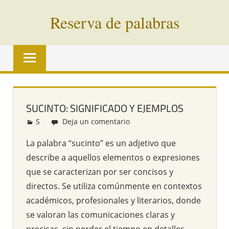
Saltar
Reserva de palabras
al
contenido
Palabras
en
vías
de
extinción
SUCINTO: SIGNIFICADO Y EJEMPLOS
de
S
Redacción
Deja un comentario
todo
el
La palabra “sucinto” es un adjetivo que
mundo
describe a aquellos elementos o expresiones
que se caracterizan por ser concisos y
directos. Se utiliza comúnmente en contextos
académicos, profesionales y literarios, donde
se valoran las comunicaciones claras y
precisas, sin perder el tiempo en detalles