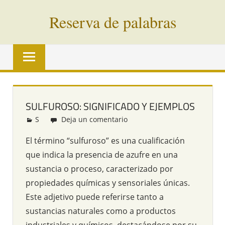
Saltar
Reserva de palabras
al
contenido
Palabras
en
vías
de
extinción
SULFUROSO: SIGNIFICADO Y EJEMPLOS
de
S
Redacción
Deja un comentario
todo
el
El término “sulfuroso” es una cualificación
mundo
que indica la presencia de azufre en una
sustancia o proceso, caracterizado por
propiedades químicas y sensoriales únicas.
Este adjetivo puede referirse tanto a
sustancias naturales como a productos
industriales y químicos, destacándose por su