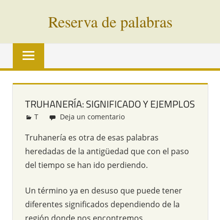
Saltar
Reserva de palabras
al
contenido
Palabras
en
vías
de
extinción
TRUHANERÍA: SIGNIFICADO Y EJEMPLOS
de
T
Redacción
Deja un comentario
todo
el
Truhanería es otra de esas palabras
mundo
heredadas de la antigüedad que con el paso
del tiempo se han ido perdiendo.
Un término ya en desuso que puede tener
diferentes significados dependiendo de la
región donde nos encontremos.