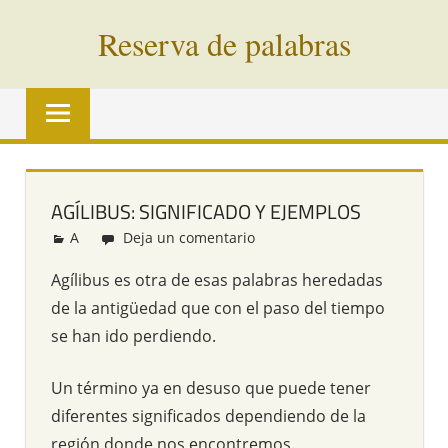
Saltar
Reserva de palabras
al
contenido
Palabras
en
vías
de
extinción
AGÍLIBUS: SIGNIFICADO Y EJEMPLOS
de
A
Redacción
Deja un comentario
todo
el
Agílibus es otra de esas palabras heredadas
mundo
de la antigüedad que con el paso del tiempo
se han ido perdiendo.
Un término ya en desuso que puede tener
diferentes significados dependiendo de la
región donde nos encontremos.