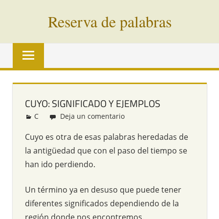
Saltar
Reserva de palabras
al
contenido
Palabras
en
vías
de
extinción
CUYO: SIGNIFICADO Y EJEMPLOS
de
C
Redacción
Deja un comentario
todo
el
Cuyo es otra de esas palabras heredadas de
mundo
la antigüedad que con el paso del tiempo se
han ido perdiendo.
Un término ya en desuso que puede tener
diferentes significados dependiendo de la
región donde nos encontremos.