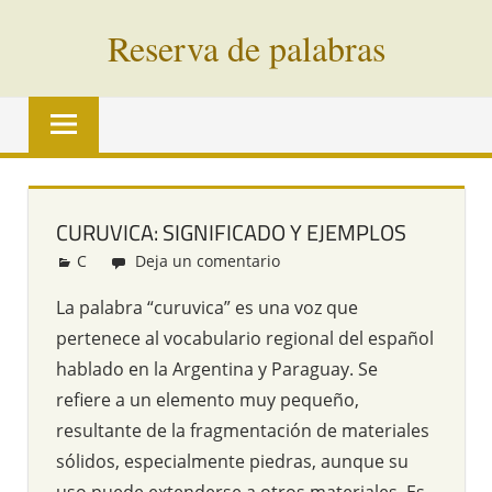
Saltar
Reserva de palabras
al
contenido
Palabras
en
vías
de
extinción
CURUVICA: SIGNIFICADO Y EJEMPLOS
de
C
Redacción
Deja un comentario
todo
el
La palabra “curuvica” es una voz que
mundo
pertenece al vocabulario regional del español
hablado en la Argentina y Paraguay. Se
refiere a un elemento muy pequeño,
resultante de la fragmentación de materiales
sólidos, especialmente piedras, aunque su
uso puede extenderse a otros materiales. Es