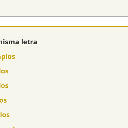
misma letra
mplos
los
los
los
los