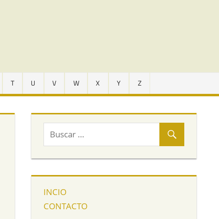
T
U
V
W
X
Y
Z
INCIO
CONTACTO