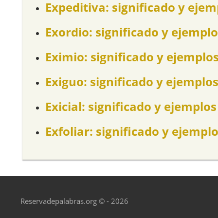
Expeditiva: significado y ejem
Exordio: significado y ejemplo
Eximio: significado y ejemplo
Exiguo: significado y ejemplo
Exicial: significado y ejemplos
Exfoliar: significado y ejempl
Reservadepalabras.org © - 2026