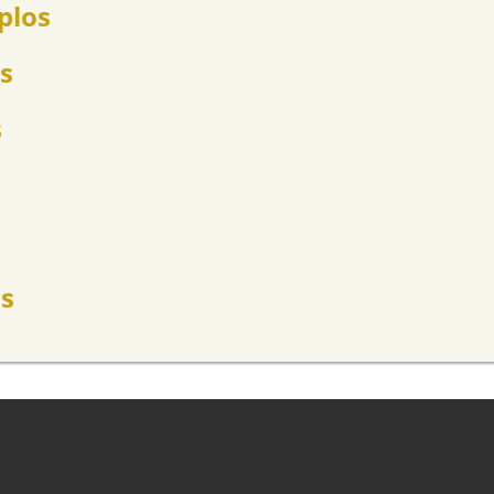
plos
s
s
s
os