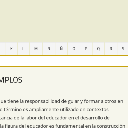
J
K
L
M
N
Ñ
O
P
Q
R
S
EMPLOS
ue tiene la responsabilidad de guiar y formar a otros en
ste término es ampliamente utilizado en contextos
ancia de la labor del educador en el desarrollo de
 la figura del educador es fundamental en la construcción