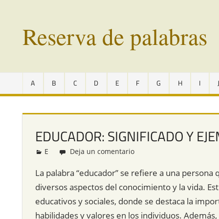
Saltar
al
Reserva de palabras
contenido
Palabras
en
A
B
C
D
E
F
G
H
I
vías
de
extinción
de
EDUCADOR: SIGNIFICADO Y EJ
todo
el
E
Redacción
Deja un comentario
mundo
La palabra “educador” se refiere a una persona q
diversos aspectos del conocimiento y la vida. E
educativos y sociales, donde se destaca la import
habilidades y valores en los individuos. Además,