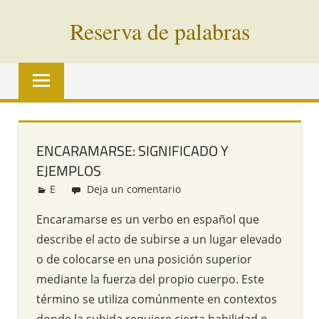
Saltar
Reserva de palabras
al
contenido
Palabras
en
vías
de
extinción
ENCARAMARSE: SIGNIFICADO Y
de
EJEMPLOS
todo
el
E
Redacción
Deja un comentario
mundo
Encaramarse es un verbo en español que
describe el acto de subirse a un lugar elevado
o de colocarse en una posición superior
mediante la fuerza del propio cuerpo. Este
término se utiliza comúnmente en contextos
donde la subida requiere cierta habilidad o