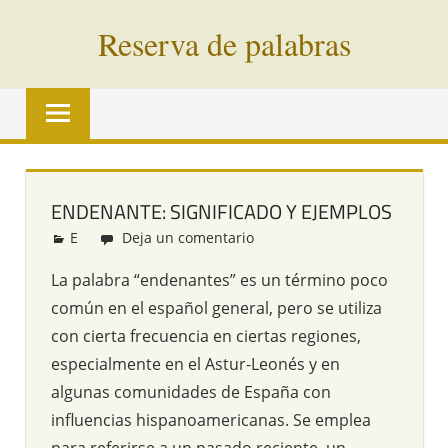
Saltar
Reserva de palabras
al
contenido
Palabras
en
vías
de
extinción
ENDENANTE: SIGNIFICADO Y EJEMPLOS
de
E
Redacción
Deja un comentario
todo
el
La palabra “endenantes” es un término poco
mundo
común en el español general, pero se utiliza
con cierta frecuencia en ciertas regiones,
especialmente en el Astur-Leonés y en
algunas comunidades de España con
influencias hispanoamericanas. Se emplea
para referirse a un pasado reciente, un