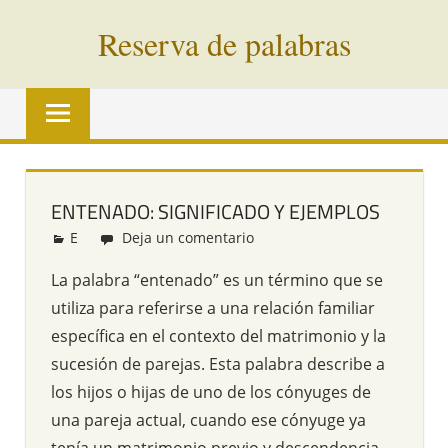
Saltar
Reserva de palabras
al
contenido
Palabras
en
vías
de
extinción
ENTENADO: SIGNIFICADO Y EJEMPLOS
de
E
Redacción
Deja un comentario
todo
el
La palabra “entenado” es un término que se
mundo
utiliza para referirse a una relación familiar
específica en el contexto del matrimonio y la
sucesión de parejas. Esta palabra describe a
los hijos o hijas de uno de los cónyuges de
una pareja actual, cuando ese cónyuge ya
tenía un matrimonio previo y descendencia